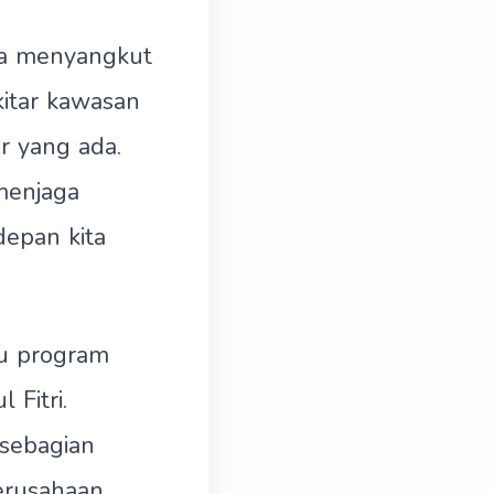
ena menyangkut
kitar kawasan
r yang ada.
menjaga
depan kita
u program
Fitri.
sebagian
erusahaan.