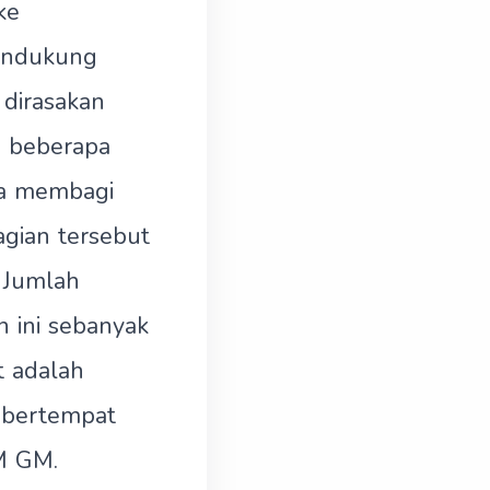
ke
endukung
 dirasakan
a beberapa
ta membagi
gian tersebut
. Jumlah
 ini sebanyak
t adalah
 bertempat
M GM.