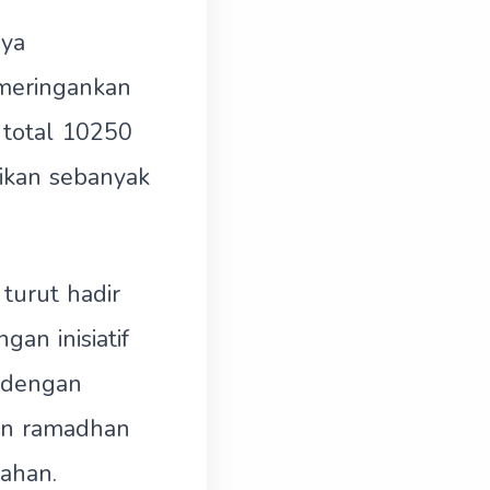
ya
 meringankan
 total 10250
gikan sebanyak
turut hadir
an inisiatif
 dengan
lan ramadhan
ahan.