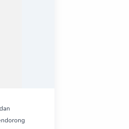
adan
endorong