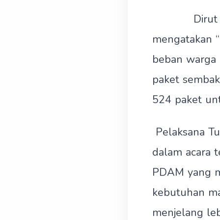
Dirut PDAM
mengatakan “
beban warga k
paket sembako
524 paket un
Pelaksana Tug
dalam acara t
PDAM yang me
kebutuhan mas
menjelang le