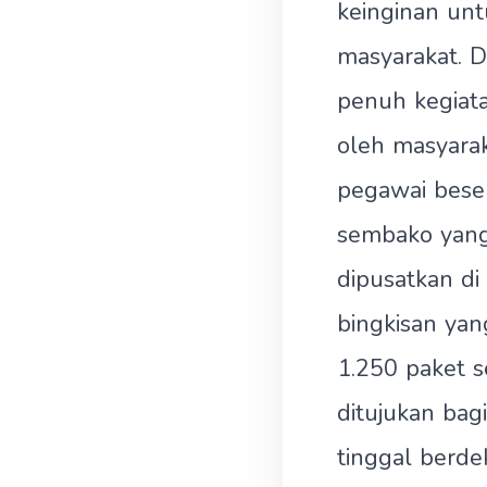
keinginan unt
masyarakat. 
penuh kegiata
oleh masyara
pegawai beser
sembako yang
dipusatkan di
bingkisan yan
1.250 paket 
ditujukan ba
tinggal berd