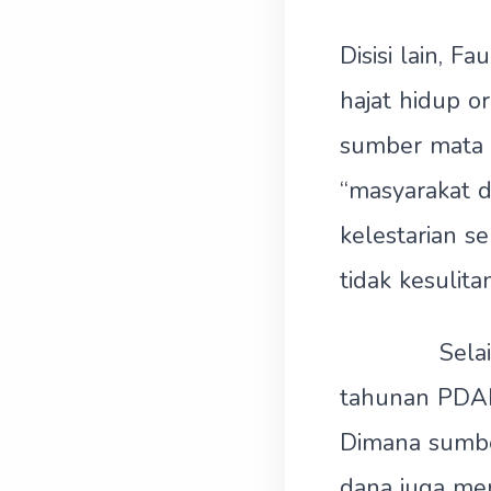
Disisi lain, 
hajat hidup o
sumber mata a
“masyarakat 
kelestarian s
tidak kesulitan
Selain itu,
tahunan PDAM
Dimana sumbe
dana juga mer