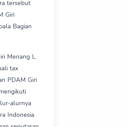
ra tersebut
 Giri
pala Bagian
ri Menang L.
ali tax
an PDAM Giri
mengikuti
lur-alurnya
a Indonesia.
yaan seputaran