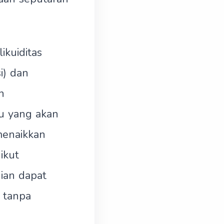
ikuiditas
i) dan
n
u yang akan
menaikkan
ikut
ian dapat
 tanpa