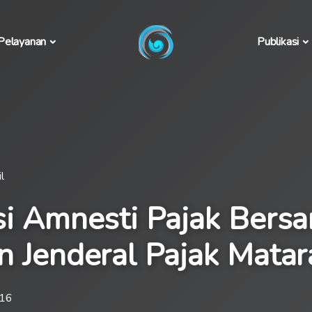
Pelayanan
Publikasi
l
si Amnesti Pajak Bers
n Jenderal Pajak Mata
016