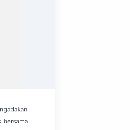
engadakan
k bersama