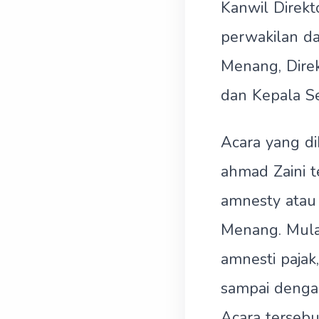
Kanwil Direkt
perwakilan da
Menang, Direk
dan Kepala S
Acara yang d
ahmad Zaini t
amnesty atau
Menang. Mulai
amnesti paja
sampai dengan
Acara tersebu