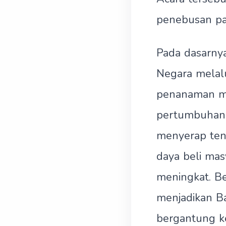
penebusan pa
Pada dasarnya
Negara melalu
penanaman mo
pertumbuhan 
menyerap tena
daya beli mas
meningkat. B
menjadikan Ba
bergantung k