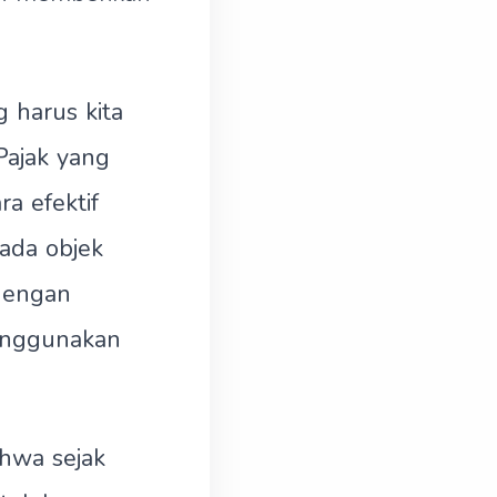
g harus kita
Pajak yang
ra efektif
pada objek
 dengan
menggunakan
hwa sejak