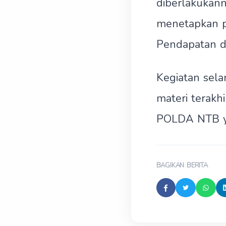
diberlakukann
menetapkan 
Pendapatan d
Kegiatan sela
materi terak
POLDA NTB ya
BAGIKAN BERITA