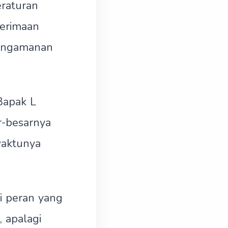
eraturan
nerimaan
Pengamanan
Bapak L
r-besarnya
waktunya
i peran yang
 apalagi