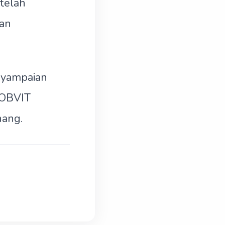
telah
an
enyampaian
 OBVIT
nang.