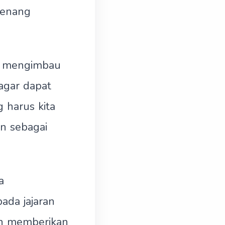
Menang
ut mengimbau
agar dapat
harus kita
n sebagai
a
ada jajaran
n memberikan