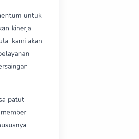
omentum untuk
n kinerja
la, kami akan
pelayanan
ersaingan
sa patut
k memberi
hususnya.