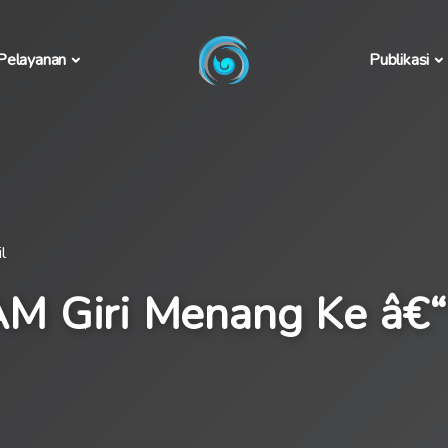
Pelayanan
Publikasi
l
 Giri Menang Ke â€“