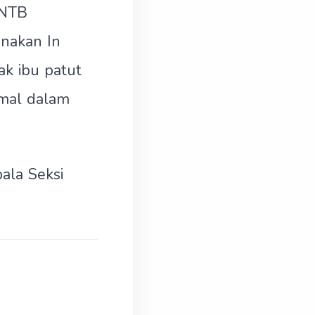
 NTB
nakan In
ak ibu patut
mal dalam
pala Seksi