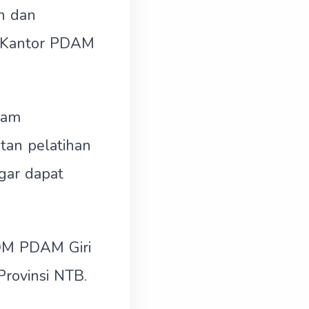
n dan
t Kantor PDAM
lam
tan pelatihan
gar dapat
SDM PDAM Giri
rovinsi NTB.