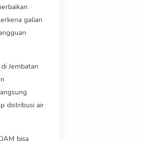
perbaikan
erkena galian
gangguan
n di Jembatan
an
langsung
distribusi air
PDAM bisa