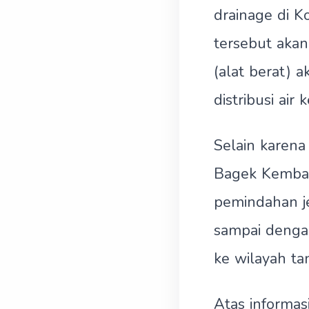
drainage di 
tersebut aka
(alat berat) 
distribusi ai
Selain karena
Bagek Kemba
pemindahan j
sampai dengan
ke wilayah ta
Atas informas