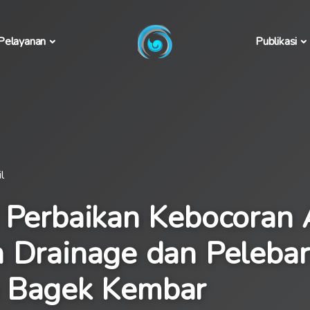
Pelayanan
Publikasi
l
 Perbaikan Kebocoran 
n Drainage dan Peleba
 Bagek Kembar