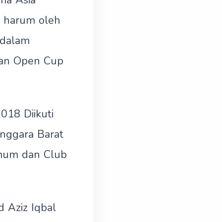
ma Asia
t harum oleh
 dalam
ian Open Cup
018 Diikuti
enggara Barat
 Umum dan Club
 Aziz Iqbal