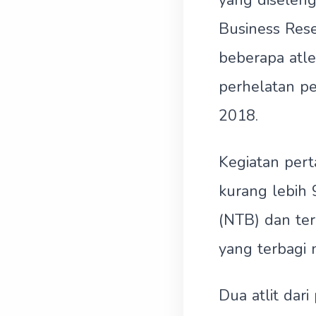
yang diselen
Business Res
beberapa atl
perhelatan p
2018.
Kegiatan per
kurang lebih 
(NTB) dan ter
yang terbagi 
Dua atlit da