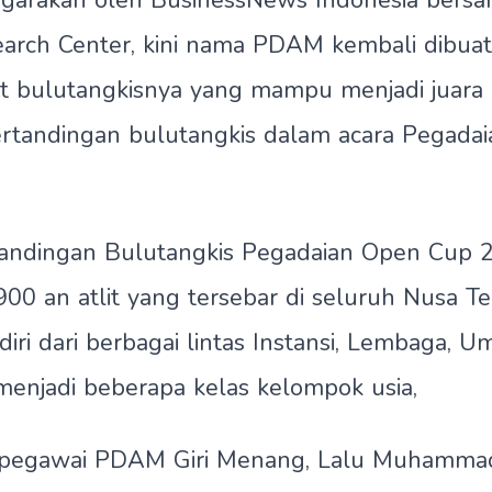
ggarakan oleh BusinessNews Indonesia bersa
earch Center, kini nama PDAM kembali dibua
et bulutangkisnya yang mampu menjadi juara
ertandingan bulutangkis dalam acara Pegada
tandingan Bulutangkis Pegadaian Open Cup 2
900 an atlit yang tersebar di seluruh Nusa T
diri dari berbagai lintas Instansi, Lembaga,
menjadi beberapa kelas kelompok usia,
ri pegawai PDAM Giri Menang, Lalu Muhammad