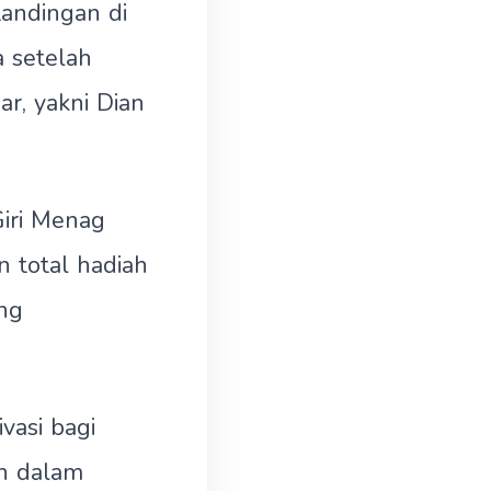
andingan di
a setelah
r, yakni Dian
iri Menag
n total hadiah
ng
vasi bagi
n dalam