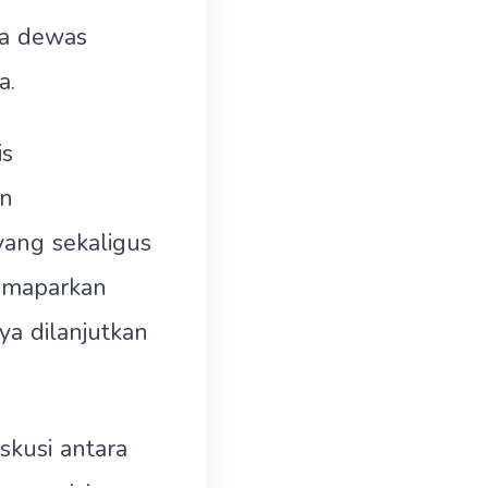
ta dewas
a.
s
an
ang sekaligus
memaparkan
ya dilanjutkan
skusi antara