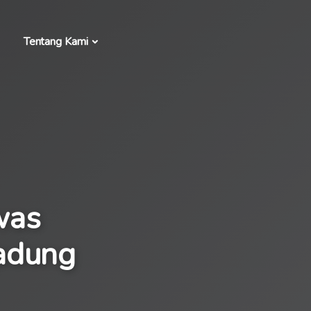
Tentang Kami
was
adung