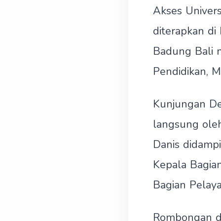
Akses Univers
diterapkan d
Badung Bali m
Pendidikan, M
Kunjungan D
langsung ol
Danis didampi
Kepala Bagia
Bagian Pelay
Rombongan da