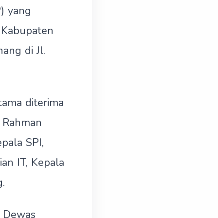
P) yang
 Kabupaten
ng di Jl.
ama diterima
n Rahman
pala SPI,
an IT, Kepala
.
a Dewas