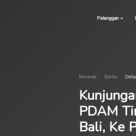
Pelanggan
Beranda
Berita
Detai
Kunjunga
PDAM Tir
Bali, Ke