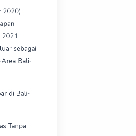
r 2020)
uapan
n 2021
luar sebagai
-Area Bali-
r di Bali-
as Tanpa