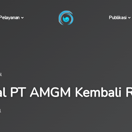
Pelayanan
Publikasi
l
al PT AMGM Kembali R
1