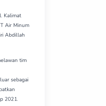
l. Kalimat
PT Air Minum
ri Abdillah
melawan tim
luar sebagai
patkan
up 2021.