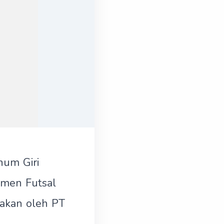
num Giri
amen Futsal
rakan oleh PT