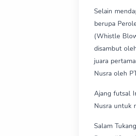
Selain mendap
berupa Perol
(Whistle Blo
disambut ole
juara pertama
Nusra oleh P
Ajang futsal 
Nusra untuk m
Salam Tukang