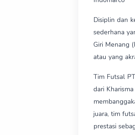
Indomarco
Disiplin dan k
sederhana yan
Giri Menang (
atau yang akra
Tim Futsal PT
dari Kharisma
membanggakan 
juara, tim fu
prestasi seba