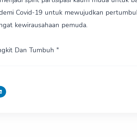
 menjadi spirit partisipasi kaum muda untuk b
demi Covid-19 untuk mewujudkan pertumbu
gat kewirausahaan pemuda.
angkit Dan Tumbuh "