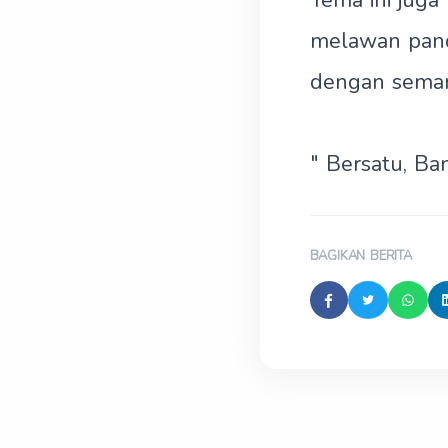
Tema ini juga
melawan pan
dengan seman
" Bersatu, B
BAGIKAN BERITA