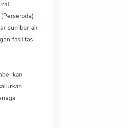
ural
 (Perseroda)
ar sumber air
an fasilitas
mberikan
salurkan
tenaga