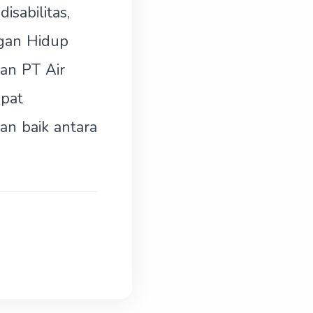
sabilitas,
gan Hidup
an PT Air
apat
n baik antara