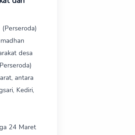
kat dan
 (Perseroda)
Ramadhan
arakat desa
(Perseroda)
rat, antara
ari, Kediri,
gga 24 Maret